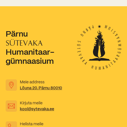
Pärnu
SÜTEVAKA
Humanitaar-
gümnaasium
Meie address
Lõuna 20, Pärnu 80010
Kirjuta meile
kool@sytevaka.ee
Helista meile