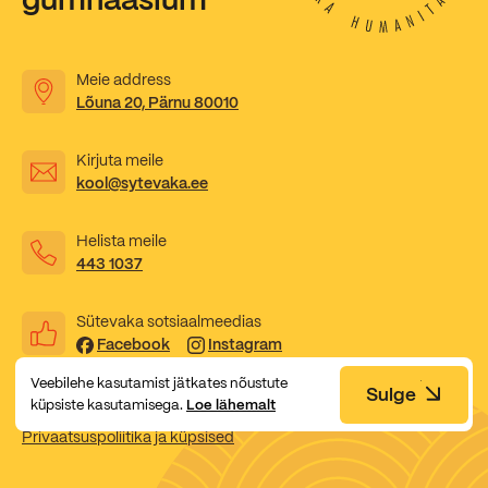
Meie address
Lõuna 20, Pärnu 80010
Kirjuta meile
kool@sytevaka.ee
Helista meile
443 1037
Sütevaka sotsiaalmeedias
Facebook
Instagram
Veebilehe kasutamist jätkates nõustute
Sulge
küpsiste kasutamisega.
Loe lähemalt
Privaatsuspoliitika ja küpsised