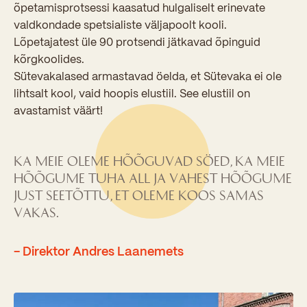
õpetamisprotsessi kaasatud hulgaliselt erinevate
valdkondade spetsialiste väljapoolt kooli.
Lõpetajatest üle 90 protsendi jätkavad õpinguid
kõrgkoolides.
Sütevakalased armastavad öelda, et Sütevaka ei ole
lihtsalt kool, vaid hoopis elustiil. See elustiil on
avastamist väärt!
Ka meie oleme hõõguvad söed, ka meie
hõõgume tuha all ja vahest hõõgume
just seetõttu, et oleme koos samas
vakas.
- Direktor Andres Laanemets