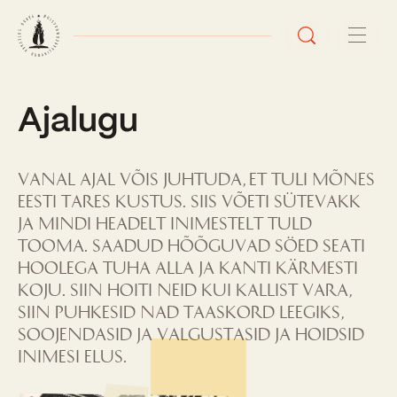
Ajalugu
Avaleht
Uudised
Vanal ajal võis juhtuda, et tuli mõnes
Sündmused
Eesti tares kustus. Siis võeti sütevakk
ja mindi headelt inimestelt tuld
Õppetöö
tooma. Saadud hõõguvad söed seati
hoolega tuha alla ja kanti kärmesti
Koolist
koju. Siin hoiti neid kui kallist vara,
siin puhkesid nad taaskord leegiks,
Perioodõpe
Sisseastumisinfo
soojendasid ja valgustasid ja hoidsid
Õppesuunad
inimesi elus.
Ajalugu
Kontaktid
Tunniplaan
Õpilased