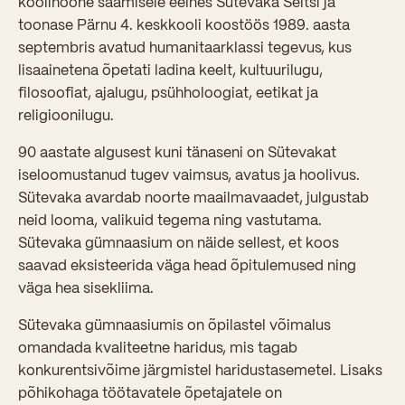
koolihoone saamisele eelnes Sütevaka Seltsi ja
toonase Pärnu 4. keskkooli koostöös 1989. aasta
Kooliõde ja koolipsühholoogid
septembris avatud humanitaarklassi tegevus, kus
lisaainetena õpetati ladina keelt, kultuurilugu,
filosoofiat, ajalugu, psühholoogiat, eetikat ja
religioonilugu.
90 aastate algusest kuni tänaseni on Sütevakat
iseloomustanud tugev vaimsus, avatus ja hoolivus.
Sütevaka avardab noorte maailmavaadet, julgustab
neid looma, valikuid tegema ning vastutama.
Sütevaka gümnaasium on näide sellest, et koos
saavad eksisteerida väga head õpitulemused ning
väga hea sisekliima.
Sütevaka gümnaasiumis on õpilastel võimalus
omandada kvaliteetne haridus, mis tagab
konkurentsivõime järgmistel haridustasemetel. Lisaks
põhikohaga töötavatele õpetajatele on