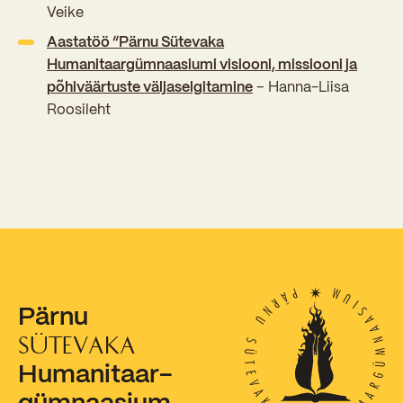
Veike
Aastatöö “Pärnu Sütevaka
Humanitaargümnaasiumi visiooni, missiooni ja
põhiväärtuste väljaselgitamine
– Hanna-Liisa
Roosileht
Pärnu
SÜTEVAKA
Humanitaar-
gümnaasium