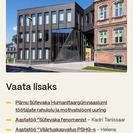
Vaata lisaks
Pärnu Sütevaka Humanitaargümnaasiumi
töötajate rahulolu ja motivatsiooni uuring
Aastatöö “Sütevaka fenomenist
– Kadri Tanissaar
Aastatöö “Väärtuskasvatus PSHG-s
– Helena