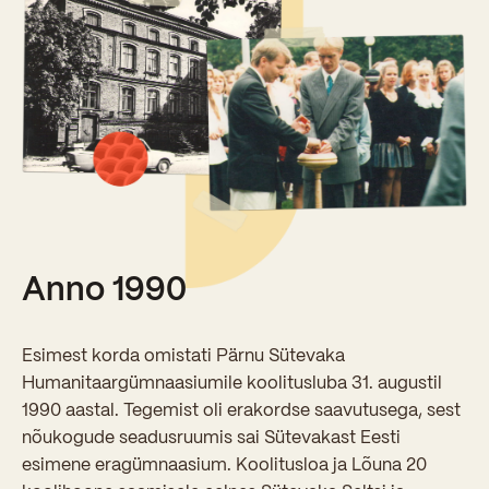
Sisseastumiskatsed
Eksamid ja arvestused
Töötajad
In English
Miks Sütevaka?
Õppesisu ülekandmine
Vilistlased
Stipendiumid
Stuudium
Videod
Galeriid
Aastatöö
Medalid
Õppemaksusoodustused
Loovtöö
Kooli aumärgid
Konsultatsioonid
Nõukogu ja õppenõukogu
Olümpiaadid
Dokumendid
Anno 1990
Rahvusvahelised projektid
Koolituskeskus
Õppemaks
Esimest korda omistati Pärnu Sütevaka
Humanitaargümnaasiumile koolitusluba 31. augustil
Raamatukogu
1990 aastal. Tegemist oli erakordse saavutusega, sest
nõukogude seadusruumis sai Sütevakast Eesti
Huvitegevus
esimene eragümnaasium. Koolitusloa ja Lõuna 20
Järelevalve