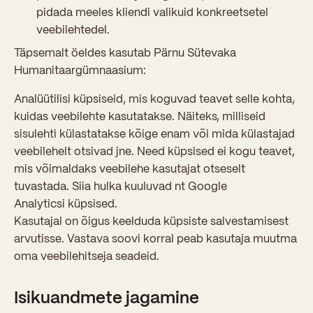
pidada meeles kliendi valikuid konkreetsetel
veebilehtedel.
Täpsemalt öeldes kasutab Pärnu Sütevaka
Humanitaargümnaasium:
Analüütilisi küpsiseid, mis koguvad teavet selle kohta,
kuidas veebilehte kasutatakse. Näiteks, milliseid
sisulehti külastatakse kõige enam või mida külastajad
veebilehelt otsivad jne. Need küpsised ei kogu teavet,
mis võimaldaks veebilehe kasutajat otseselt
tuvastada. Siia hulka kuuluvad nt Google
Analyticsi küpsised.
Kasutajal on õigus keelduda küpsiste salvestamisest
arvutisse. Vastava soovi korral peab kasutaja muutma
oma veebilehitseja seadeid.
Isikuandmete jagamine