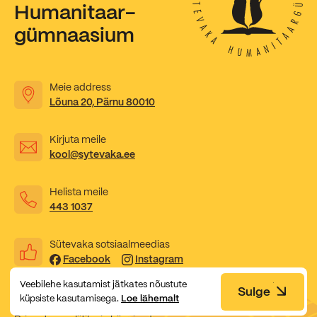
Humanitaar-
gümnaasium
Meie address
Lõuna 20, Pärnu 80010
Kirjuta meile
kool@sytevaka.ee
Helista meile
443 1037
Sütevaka sotsiaalmeedias
Facebook
Instagram
Veebilehe kasutamist jätkates nõustute
Sulge
küpsiste kasutamisega.
Loe lähemalt