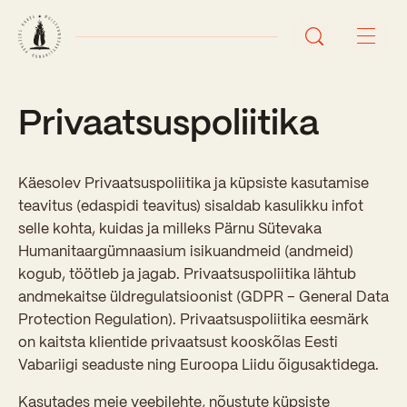
Privaatsuspoliitika
Avaleht
Uudised
Käesolev Privaatsuspoliitika ja küpsiste kasutamise
Sündmused
teavitus (edaspidi teavitus) sisaldab kasulikku infot
selle kohta, kuidas ja milleks Pärnu Sütevaka
Õppetöö
Humanitaargümnaasium isikuandmeid (andmeid)
kogub, töötleb ja jagab. Privaatsuspoliitika lähtub
Koolist
andmekaitse üldregulatsioonist (GDPR – General Data
Protection Regulation). Privaatsuspoliitika eesmärk
Perioodõpe
on kaitsta klientide privaatsust kooskõlas Eesti
Sisseastumisinfo
Õppesuunad
Vabariigi seaduste ning Euroopa Liidu õigusaktidega.
Ajalugu
Kontaktid
Tunniplaan
Kasutades meie veebilehte, nõustute küpsiste
Õpilased