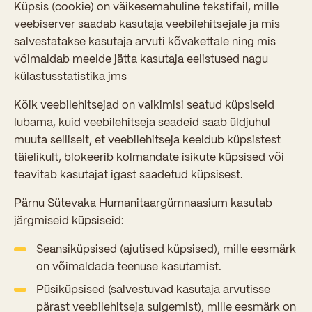
Küpsis (cookie) on väikesemahuline tekstifail, mille
veebiserver saadab kasutaja veebilehitsejale ja mis
Kooliõde ja koolipsühholoogid
salvestatakse kasutaja arvuti kõvakettale ning mis
võimaldab meelde jätta kasutaja eelistused nagu
külastusstatistika jms
Kõik veebilehitsejad on vaikimisi seatud küpsiseid
lubama, kuid veebilehitseja seadeid saab üldjuhul
muuta selliselt, et veebilehitseja keeldub küpsistest
täielikult, blokeerib kolmandate isikute küpsised või
teavitab kasutajat igast saadetud küpsisest.
Pärnu Sütevaka Humanitaargümnaasium kasutab
järgmiseid küpsiseid:
Seansiküpsised (ajutised küpsised), mille eesmärk
on võimaldada teenuse kasutamist.
Püsiküpsised (salvestuvad kasutaja arvutisse
pärast veebilehitseja sulgemist), mille eesmärk on