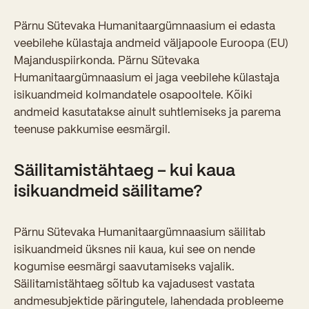
Pärnu Sütevaka Humanitaargümnaasium ei edasta
veebilehe külastaja andmeid väljapoole Euroopa (EU)
Majanduspiirkonda. Pärnu Sütevaka
Humanitaargümnaasium ei jaga veebilehe külastaja
isikuandmeid kolmandatele osapooltele. Kõiki
andmeid kasutatakse ainult suhtlemiseks ja parema
teenuse pakkumise eesmärgil.
Säilitamistähtaeg – kui kaua
isikuandmeid säilitame?
Pärnu Sütevaka Humanitaargümnaasium säilitab
isikuandmeid üksnes nii kaua, kui see on nende
kogumise eesmärgi saavutamiseks vajalik.
Säilitamistähtaeg sõltub ka vajadusest vastata
andmesubjektide päringutele, lahendada probleeme