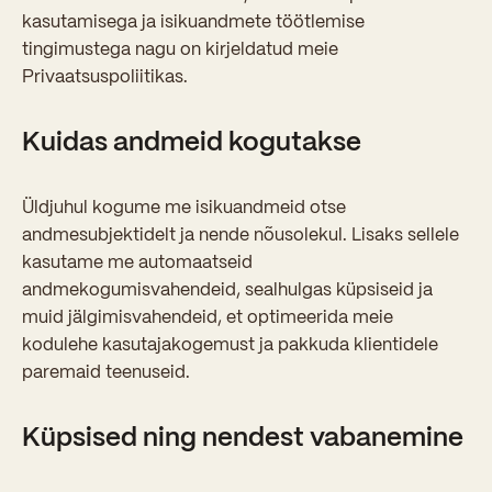
Sisseastumiskatsed
kasutamisega ja isikuandmete töötlemise
Eksamid ja arvestused
Töötajad
tingimustega nagu on kirjeldatud meie
In English
Miks Sütevaka?
Õppesisu ülekandmine
Privaatsuspoliitikas.
Vilistlased
Stipendiumid
Stuudium
Videod
Galeriid
Aastatöö
Medalid
Kuidas andmeid kogutakse
Õppemaksusoodustused
Loovtöö
Kooli aumärgid
Üldjuhul kogume me isikuandmeid otse
Konsultatsioonid
Nõukogu ja õppenõukogu
andmesubjektidelt ja nende nõusolekul. Lisaks sellele
Olümpiaadid
kasutame me automaatseid
Dokumendid
andmekogumisvahendeid, sealhulgas küpsiseid ja
Rahvusvahelised projektid
Koolituskeskus
muid jälgimisvahendeid, et optimeerida meie
kodulehe kasutajakogemust ja pakkuda klientidele
Õppemaks
paremaid teenuseid.
Raamatukogu
Küpsised ning nendest vabanemine
Huvitegevus
Järelevalve