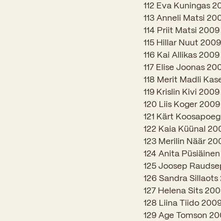
112 Eva Kuningas 2
113 Anneli Matsi 20
114 Priit Matsi 2009
115 Hillar Nuut 2009
116 Kai Allikas 2009
117 Elise Joonas 20
118 Merit Madli Ka
119 Krislin Kivi 2009
120 Liis Koger 2009
121 Kärt Koosapoe
122 Kaia Küünal 20
123 Merilin Näär 20
124 Anita Püsiäine
125 Joosep Rauds
126 Sandra Sillaots
127 Helena Sits 20
128 Liina Tiido 200
129 Age Tomson 20