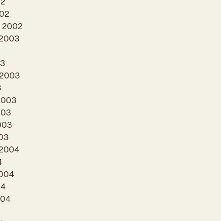
02
002
e 2002
 2003
03
 2003
3
2003
003
003
003
 2004
4
2004
04
004