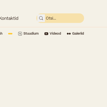
Kontaktid
sh
Stuudium
Videod
Galeriid