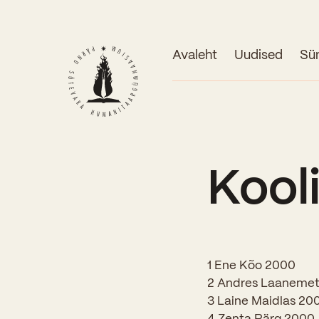
Avaleht
Uudised
Sü
Kool
1 Ene Kõo 2000
2 Andres Laaneme
3 Laine Maidlas 20
4 Zenta Pärg 2000