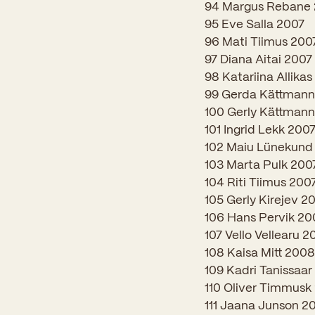
94 Margus Rebane
95 Eve Salla 2007
96 Mati Tiimus 200
97 Diana Aitai 2007
98 Katariina Allika
99 Gerda Kättmann
100 Gerly Kättman
101 Ingrid Lekk 200
102 Maiu Lünekund
103 Marta Pulk 200
104 Riti Tiimus 200
105 Gerly Kirejev 2
106 Hans Pervik 2
107 Vello Vellearu 
108 Kaisa Mitt 2008
109 Kadri Tanissaa
110 Oliver Timmusk
111 Jaana Junson 2