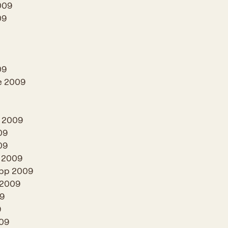
009
09
09
se 2009
g 2009
09
09
n 2009
epp 2009
 2009
09
9
09