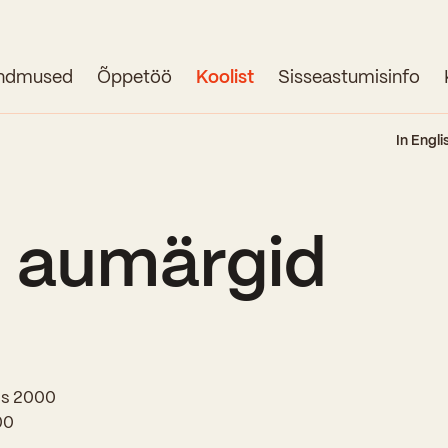
ndmused
Õppetöö
Koolist
Sisseastumisinfo
Avaleht
In Engli
Uudised
Sündmused
i aumärgid
Õppetöö
Koolist
Perioodõpe
Sisseastumisinfo
Õppesuunad
ts 2000
Ajalugu
00
Kontaktid
Tunniplaan
Õpilased