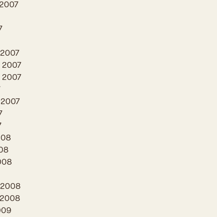
 2007
7
s 2007
 2007
n 2007
7
 2007
7
7
008
008
2008
r 2008
 2008
009