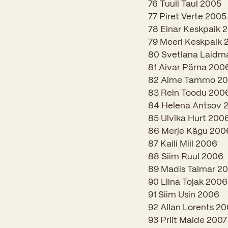
76 Tuuli Taul 2005
77 Piret Verte 2005
78 Einar Keskpaik 
79 Meeri Keskpaik
80 Svetlana Laidm
81 Aivar Pärna 200
82 Aime Tammo 2
83 Rein Toodu 200
84 Helena Antsov 
85 Ulvika Hurt 200
86 Merje Kägu 200
87 Kaili Miil 2006
88 Siim Ruul 2006
89 Madis Talmar 2
90 Liina Tojak 2006
91 Siim Usin 2006
92 Allan Lorents 20
93 Priit Maide 2007