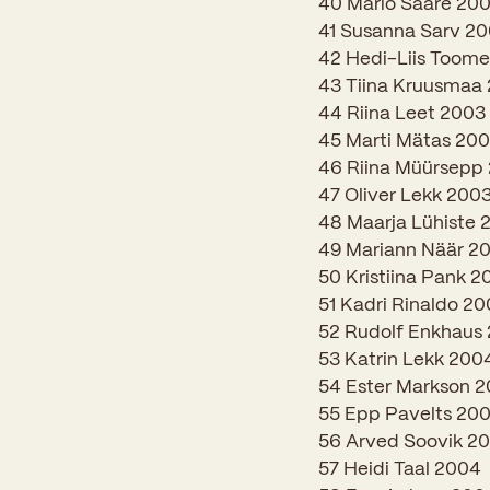
40 Mario Saare 20
41 Susanna Sarv 2
42 Hedi-Liis Toom
43 Tiina Kruusmaa
44 Riina Leet 2003
45 Marti Mätas 20
46 Riina Müürsepp
47 Oliver Lekk 200
48 Maarja Lühiste 
49 Mariann Näär 2
50 Kristiina Pank 2
51 Kadri Rinaldo 2
52 Rudolf Enkhaus
53 Katrin Lekk 200
54 Ester Markson 
55 Epp Pavelts 20
56 Arved Soovik 2
57 Heidi Taal 2004