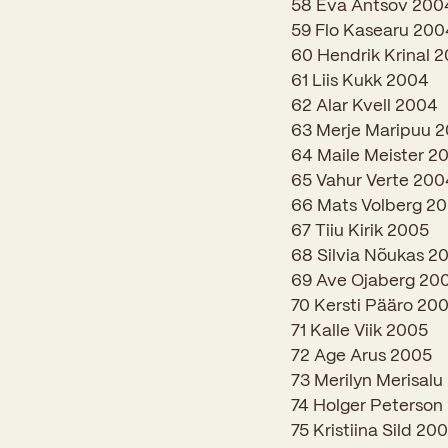
58 Eva Antsov 200
59 Flo Kasearu 200
60 Hendrik Krinal 
61 Liis Kukk 2004
62 Alar Kvell 2004
63 Merje Maripuu 
64 Maile Meister 2
65 Vahur Verte 200
66 Mats Volberg 2
67 Tiiu Kirik 2005
68 Silvia Nõukas 2
69 Ave Ojaberg 20
70 Kersti Pääro 20
71 Kalle Viik 2005
72 Age Arus 2005
73 Merilyn Merisalu
74 Holger Peterson
75 Kristiina Sild 20