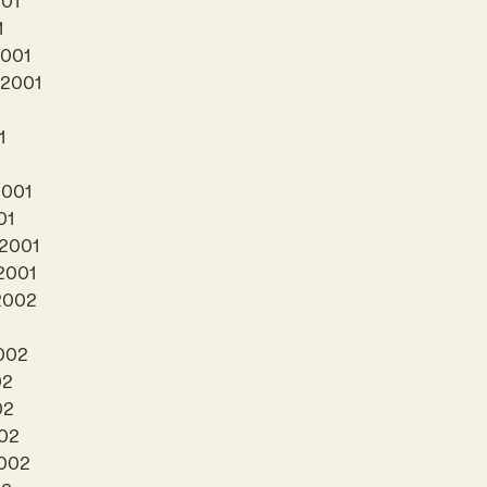
001
1
Kooliõde ja koolipsühholoogid
2001
 2001
1
2001
01
 2001
2001
2002
002
02
02
002
2002