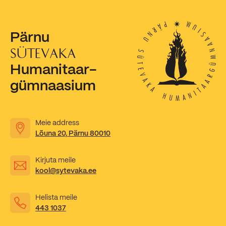
Pärnu
SÜTEVAKA
Humanitaar-
gümnaasium
Meie address
Lõuna 20, Pärnu 80010
Kirjuta meile
kool@sytevaka.ee
Helista meile
443 1037