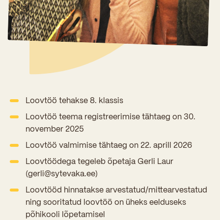
Sisseastumiskatsed
Eksamid ja arvestused
Töötajad
In English
Miks Sütevaka?
Õppesisu ülekandmine
Vilistlased
Stipendiumid
Stuudium
Videod
Galeriid
Aastatöö
Medalid
Õppemaksusoodustused
Loovtöö
Kooli aumärgid
Konsultatsioonid
Nõukogu ja õppenõukogu
Loovtöö tehakse 8. klassis
Olümpiaadid
Loovtöö teema registreerimise tähtaeg on 30.
Dokumendid
november 2025
Rahvusvahelised projektid
Koolituskeskus
Loovtöö valmimise tähtaeg on 22. aprill 2026
Õppemaks
Loovtöödega tegeleb õpetaja Gerli Laur
(gerli@sytevaka.ee)
Raamatukogu
Loovtööd hinnatakse arvestatud/mittearvestatud
Huvitegevus
ning sooritatud loovtöö on üheks eelduseks
põhikooli lõpetamisel
Järelevalve