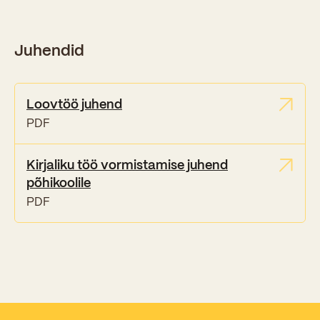
Kooliõde ja koolipsühholoogid
Juhendid
Loovtöö juhend
PDF
Kirjaliku töö vormistamise juhend
põhikoolile
PDF