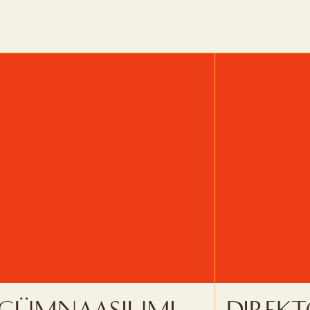
Gümnaasiumi
Direkt