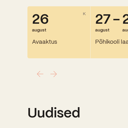
26
27
-
K
august
august
au
Avaaktus
Põhikooli la
Uudised