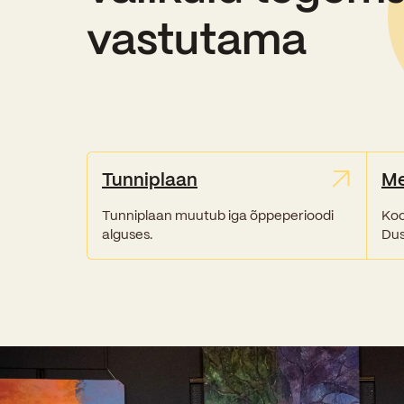
vastutama
Tunniplaan
M
Tunniplaan muutub iga õppeperioodi
Koo
alguses.
Dus