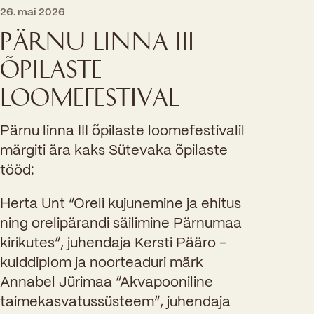
26. mai 2026
PÄRNU LINNA III
ÕPILASTE
LOOMEFESTIVAL
Pärnu linna III õpilaste loomefestivalil
märgiti ära kaks Sütevaka õpilaste
tööd:
Herta Unt “Oreli kujunemine ja ehitus
ning orelipärandi säilimine Pärnumaa
kirikutes”, juhendaja Kersti Pääro –
kulddiplom ja noorteaduri märk
Annabel Jürimaa “Akvapooniline
taimekasvatussüsteem”, juhendaja