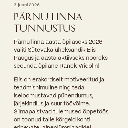
3. juuni 2026
PÄRNU LINNA
TUNNUSTUS
Pärnu linna aasta õpilaseks 2026
valiti Sütevaka üheksandik Elis
Paugus ja aasta aktiivseks nooreks
secunda õpilane Ranek Vridolin!
Elis on erakordselt motiveeritud ja
teadmishimuline ning teda
iseloomustavad pühendumus,
järjekindlus ja suur töövõime.
Silmapaistvad tulemused õppetöös
on toonud talle kõrgeid kohti
erinevatel aineolümpiaadidel.