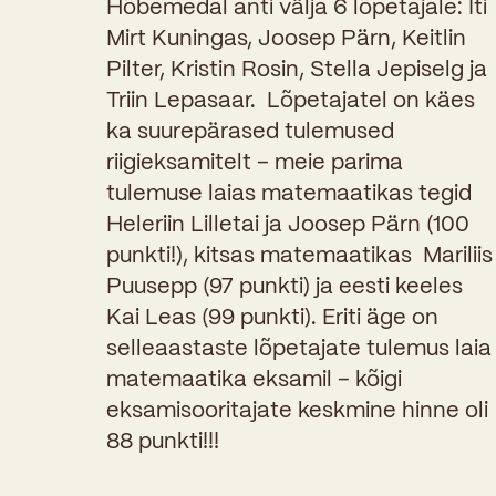
Hõbemedal anti välja 6 lõpetajale: Iti
Mirt Kuningas, Joosep Pärn, Keitlin
Pilter, Kristin Rosin, Stella Jepiselg ja
Triin Lepasaar. Lõpetajatel on käes
ka suurepärased tulemused
riigieksamitelt – meie parima
tulemuse laias matemaatikas tegid
Heleriin Lilletai ja Joosep Pärn (100
punkti!), kitsas matemaatikas Mariliis
Puusepp (97 punkti) ja eesti keeles
Kai Leas (99 punkti). Eriti äge on
selleaastaste lõpetajate tulemus laia
matemaatika eksamil – kõigi
eksamisooritajate keskmine hinne oli
88 punkti!!!