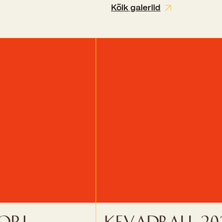
Kõik galeriid
ori
Kevadball 20