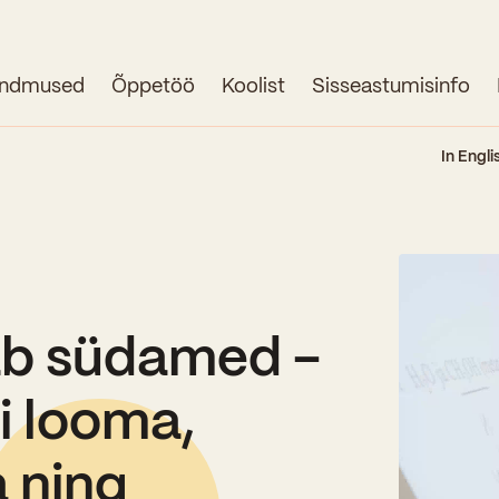
ndmused
Õppetöö
Koolist
Sisseastumisinfo
Avaleht
In Engli
Uudised
Sündmused
Õppetöö
ab südamed -
Koolist
Perioodõpe
i looma,
Sisseastumisinfo
Õppesuunad
Ajalugu
 ning
Kontaktid
Tunniplaan
Õpilased