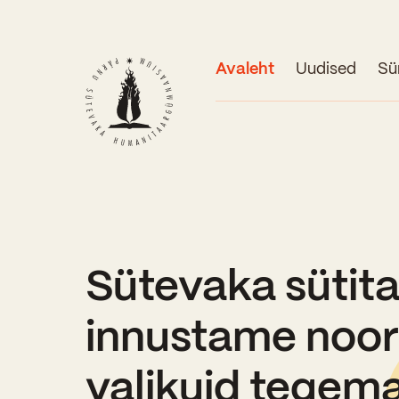
Avaleht
Uudised
Sü
Sütevaka sütit
innustame noor
valikuid tegema