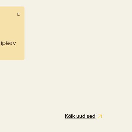
E
lipäev
Kõik uudised