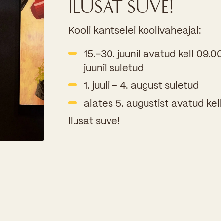
ILUSAT SUVE!
Kooliõde ja koolipsühholoogid
Kooli kantselei koolivaheajal:
15.-30. juunil avatud kell 09.00
juunil suletud
1. juuli – 4. august suletud
alates 5. augustist avatud kel
Ilusat suve!