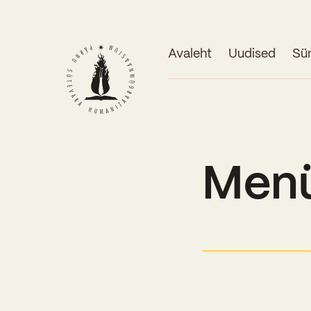
Avaleht
Uudised
Sü
Men