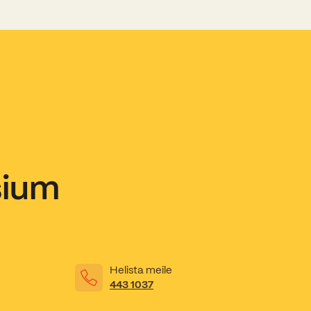
sium
Helista meile
443 1037