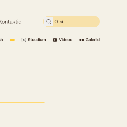
Kontaktid
sh
Stuudium
Videod
Galeriid