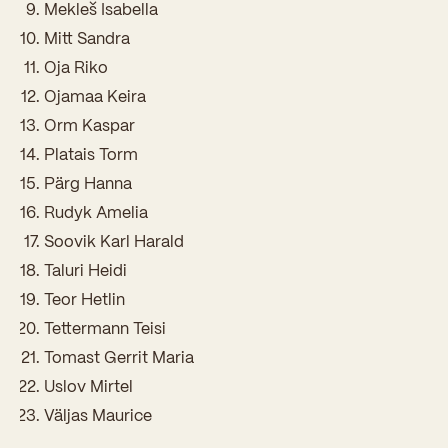
Sisseastumiskatsed
Mekleš Isabella
Eksamid ja arvestused
Töötajad
Mitt Sandra
In English
Miks Sütevaka?
Oja Riko
Õppesisu ülekandmine
Vilistlased
Stipendiumid
Ojamaa Keira
Stuudium
Videod
Galeriid
Aastatöö
Medalid
Orm Kaspar
Õppemaksusoodustused
Loovtöö
Platais Torm
Kooli aumärgid
Pärg Hanna
Konsultatsioonid
Nõukogu ja õppenõukogu
Rudyk Amelia
Olümpiaadid
Soovik Karl Harald
Dokumendid
Taluri Heidi
Rahvusvahelised projektid
Koolituskeskus
Teor Hetlin
Õppemaks
Tettermann Teisi
Tomast Gerrit Maria
Raamatukogu
Uslov Mirtel
Huvitegevus
Väljas Maurice
Järelevalve