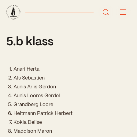
5.b klass
Avaleht
Uudised
Sündmused
Anari Herta
Ats Sebastien
Õppetöö
Aunis Arlis Gerdon
Aunis Loores Gerdel
Koolist
Grandberg Loore
Perioodõpe
Heitmann Patrick Herbert
Sisseastumisinfo
Õppesuunad
Kokla Delise
Ajalugu
Kontaktid
Maddison Maron
Tunniplaan
Õpilased