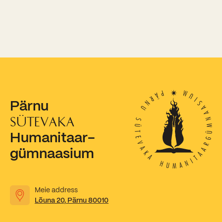
Kooliõde ja koolipsühholoogid
Pärnu
SÜTEVAKA
Humanitaar-
gümnaasium
Meie address
Lõuna 20, Pärnu 80010