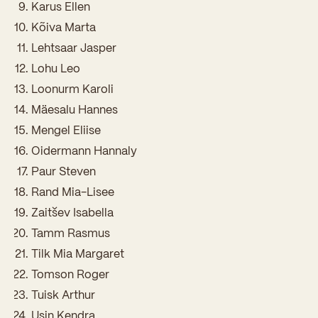
Sisseastumiskatsed
Karus Ellen
Eksamid ja arvestused
Töötajad
Kõiva Marta
In English
Miks Sütevaka?
Lehtsaar Jasper
Õppesisu ülekandmine
Vilistlased
Stipendiumid
Lohu Leo
Stuudium
Videod
Galeriid
Aastatöö
Medalid
Loonurm Karoli
Õppemaksusoodustused
Loovtöö
Mäesalu Hannes
Kooli aumärgid
Mengel Eliise
Konsultatsioonid
Nõukogu ja õppenõukogu
Oidermann Hannaly
Olümpiaadid
Paur Steven
Dokumendid
Rand Mia-Lisee
Rahvusvahelised projektid
Koolituskeskus
Zaitšev Isabella
Õppemaks
Tamm Rasmus
Tilk Mia Margaret
Raamatukogu
Tomson Roger
Huvitegevus
Tuisk Arthur
Usin Kendra
Järelevalve