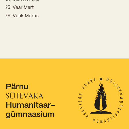
Vaar Mart
Kooliõde ja koolipsühholoogid
Vunk Morris
Pärnu
SÜTEVAKA
Humanitaar-
gümnaasium