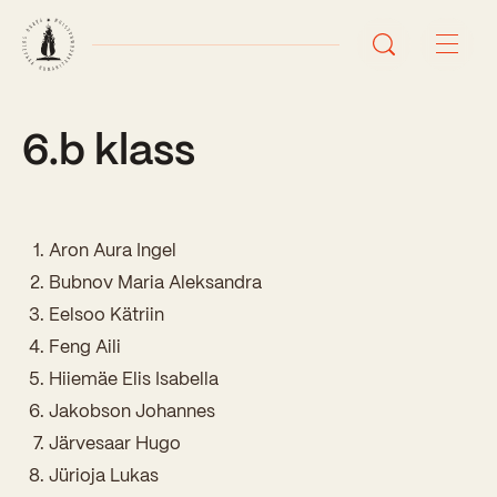
6.b klass
Avaleht
Uudised
Sündmused
Aron Aura Ingel
Bubnov Maria Aleksandra
Õppetöö
Eelsoo Kätriin
Feng Aili
Koolist
Hiiemäe Elis Isabella
Perioodõpe
Jakobson Johannes
Sisseastumisinfo
Õppesuunad
Järvesaar Hugo
Ajalugu
Kontaktid
Jürioja Lukas
Tunniplaan
Õpilased