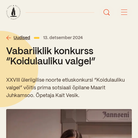
Avaleht
Uudised
13. detsember 2024
Vabariiklik konkurss
Uudised
“Koidulauliku valgel”
Sündmused
XXVIII üleriigilise noorte etluskonkursi “Koidulauliku
Õppetöö
valgel” võitis prima sotsiaali õpilane Maarit
Juhkamsoo. Õpetaja Kait Vesik.
Koolist
Perioodõpe
Sisseastumisinfo
Õppesuunad
Ajalugu
Kontaktid
Tunniplaan
Õpilased