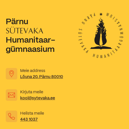
Kooliõde ja koolipsühholoogid
Pärnu
SÜTEVAKA
Humanitaar-
gümnaasium
Meie address
Lõuna 20, Pärnu 80010
Kirjuta meile
kool@sytevaka.ee
Helista meile
443 1037