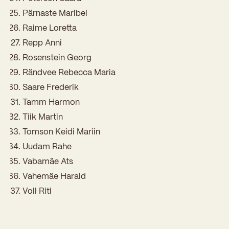
Pärnaste Maribel
Kooliõde ja koolipsühholoogid
Raime Loretta
Repp Anni
Rosenstein Georg
Rändvee Rebecca Maria
Saare Frederik
Tamm Harmon
Tiik Martin
Tomson Keidi Mariin
Uudam Rahe
Vabamäe Ats
Vahemäe Harald
Voll Riti