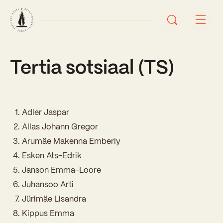
Tertia sotsiaal (TS)
Avaleht
Uudised
Sündmused
Adler Jaspar
Allas Johann Gregor
Õppetöö
Arumäe Makenna Emberly
Esken Ats-Edrik
Koolist
Janson Emma-Loore
Perioodõpe
Juhansoo Arti
Sisseastumisinfo
Õppesuunad
Jürimäe Lisandra
Ajalugu
Kontaktid
Kippus Emma
Tunniplaan
Õpilased