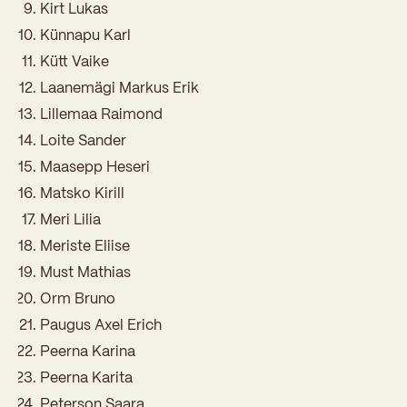
Sisseastumiskatsed
Kirt Lukas
Eksamid ja arvestused
Töötajad
Künnapu Karl
In English
Miks Sütevaka?
Kütt Vaike
Õppesisu ülekandmine
Vilistlased
Stipendiumid
Laanemägi Markus Erik
Stuudium
Videod
Galeriid
Aastatöö
Medalid
Lillemaa Raimond
Õppemaksusoodustused
Loovtöö
Loite Sander
Kooli aumärgid
Maasepp Heseri
Konsultatsioonid
Nõukogu ja õppenõukogu
Matsko Kirill
Olümpiaadid
Meri Lilia
Dokumendid
Meriste Eliise
Rahvusvahelised projektid
Koolituskeskus
Must Mathias
Õppemaks
Orm Bruno
Paugus Axel Erich
Raamatukogu
Peerna Karina
Huvitegevus
Peerna Karita
Peterson Saara
Järelevalve