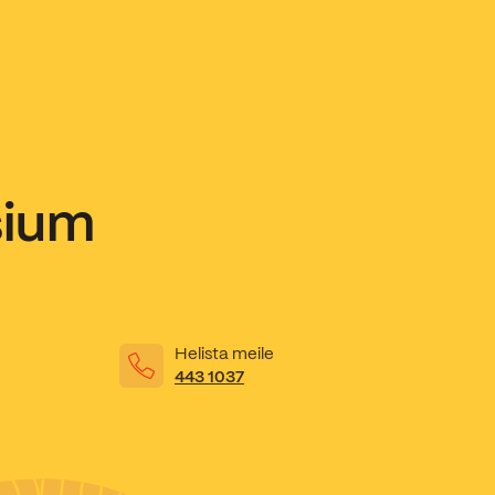
sium
Helista meile
443 1037