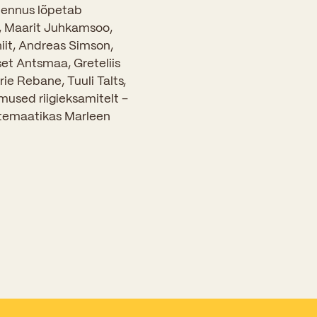
 lennus lõpetab
l, Maarit Juhkamsoo,
iit, Andreas Simson,
set Antsmaa, Greteliis
ie Rebane, Tuuli Talts,
mused riigieksamitelt –
atemaatikas Marleen