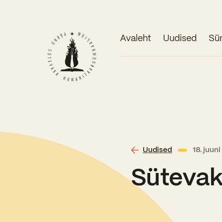
Avaleht
Uudised
Sü
Uudised
18. juun
Sütevak