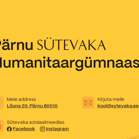
Kooliõde ja koolipsühholoogid
Pärnu
SÜTEVAKA
Humanitaargümnaa
Meie address
Kirjuta meile
Lõuna 20, Pärnu 80010
kool@sytevaka.ee
Sütevaka sotsiaalmeedias
Facebook
Instagram