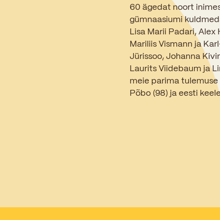
60 ägedat noort inimes
gümnaasiumi kuldmedalig
Lisa Marii Padari, Alex
Mariliis Vismann ja Kar
Jürissoo, Johanna Kivim
Laurits Viidebaum ja L
meie parima tulemuse 
Põbo (98) ja eesti keele