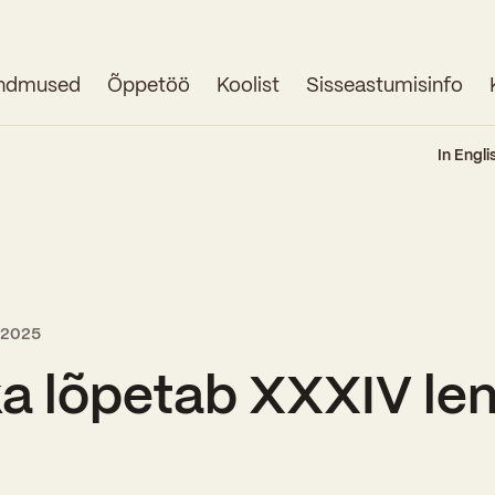
ndmused
Õppetöö
Koolist
Sisseastumisinfo
Avaleht
In Engli
Uudised
Sündmused
Õppetöö
i 2025
Koolist
a lõpetab XXXIV len
Perioodõpe
Sisseastumisinfo
Õppesuunad
Ajalugu
Kontaktid
Tunniplaan
Õpilased