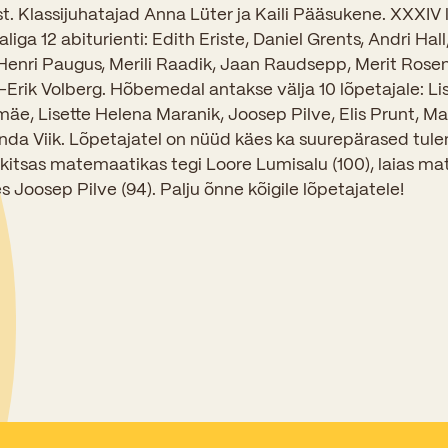
Sisseastumiskatsed
t. Klassijuhatajad Anna Lüter ja Kaili Pääsukene. XXXIV
Eksamid ja arvestused
Töötajad
a 12 abiturienti: Edith Eriste, Daniel Grents, Andri Hal
In English
Miks Sütevaka?
 Henri Paugus, Merili Raadik, Jaan Raudsepp, Merit Rosen
Õppesisu ülekandmine
Vilistlased
l-Erik Volberg. Hõbemedal antakse välja 10 lõpetajale: Li
Stipendiumid
Stuudium
Videod
Galeriid
Aastatöö
äe, Lisette Helena Maranik, Joosep Pilve, Elis Prunt, Mar
Medalid
Õppemaksusoodustused
inda Viik. Lõpetajatel on nüüd käes ka suurepärased tule
Loovtöö
Kooli aumärgid
kitsas matemaatikas tegi Loore Lumisalu (100), laias m
s Joosep Pilve (94). Palju õnne kõigile lõpetajatele!
Konsultatsioonid
Nõukogu ja õppenõukogu
Olümpiaadid
Dokumendid
Rahvusvahelised projektid
Koolituskeskus
Õppemaks
Raamatukogu
Huvitegevus
Järelevalve