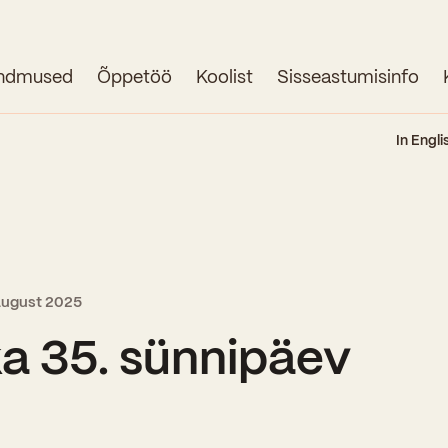
ndmused
Õppetöö
Koolist
Sisseastumisinfo
Avaleht
In Engli
Uudised
Sündmused
Õppetöö
august 2025
Koolist
a 35. sünnipäev
Perioodõpe
Sisseastumisinfo
Õppesuunad
Ajalugu
Kontaktid
Tunniplaan
Õpilased