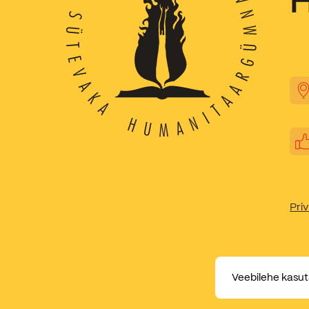
Priv
Veebilehe kasut