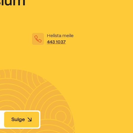
sium
Helista meile
443 1037
Sulge