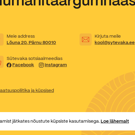
Humanitaargümnaa
Kooliõde ja koolipsühholoogid
Meie address
Kirjuta meile
Lõuna 20, Pärnu 80010
kool@sytevaka.ee
Sütevaka sotsiaalmeedias
Facebook
Instagram
aatsuspoliitika ja küpsised
amist jätkates nõustute küpsiste kasutamisega.
Loe lähemalt