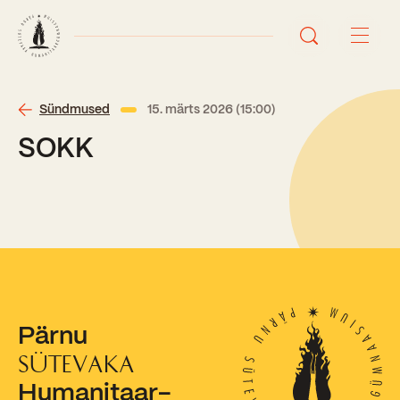
Avaleht
Sündmused
15. märts 2026 (15:00)
SOKK
Uudised
Sündmused
Õppetöö
Koolist
Perioodõpe
Pärnu
Sisseastumisinfo
Õppesuunad
Ajalugu
SÜTEVAKA
Kontaktid
Humanitaar-
Tunniplaan
Õpilased