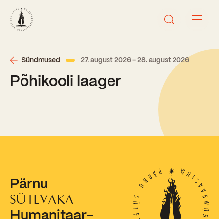
Avaleht
Sündmused
27. august 2026 - 28. august 2026
Põhikooli laager
Uudised
Sündmused
Õppetöö
Koolist
Perioodõpe
Pärnu
Sisseastumisinfo
Õppesuunad
Ajalugu
SÜTEVAKA
Kontaktid
Humanitaar-
Tunniplaan
Õpilased