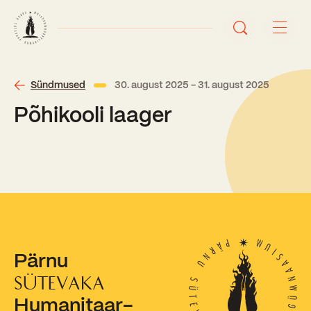
Avaleht
Sündmused
30. august 2025 - 31. august 2025
Põhikooli laager
Uudised
Sündmused
Õppetöö
Koolist
Perioodõpe
Pärnu
Sisseastumisinfo
Õppesuunad
Ajalugu
SÜTEVAKA
Kontaktid
Humanitaar-
Tunniplaan
Õpilased