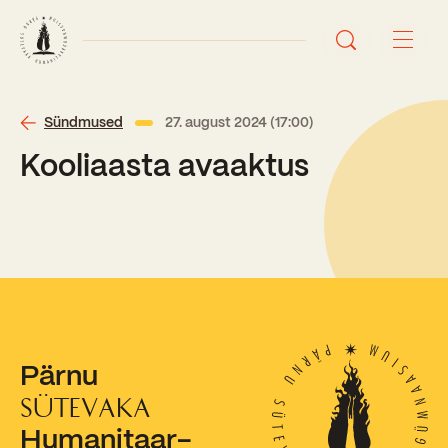
Avaleht
Sündmused
27. august 2024 (17:00)
Kooliaasta avaaktus
Uudised
Sündmused
Õppetöö
Koolist
Perioodõpe
Pärnu
Sisseastumisinfo
Õppesuunad
Ajalugu
SÜTEVAKA
Kontaktid
Humanitaar-
Tunniplaan
Õpilased