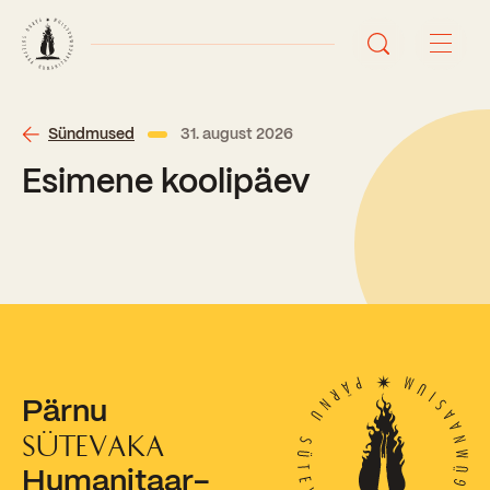
Avaleht
Sündmused
31. august 2026
Esimene koolipäev
Uudised
Sündmused
Õppetöö
Koolist
Perioodõpe
Pärnu
Sisseastumisinfo
Õppesuunad
Ajalugu
SÜTEVAKA
Kontaktid
Humanitaar-
Tunniplaan
Õpilased