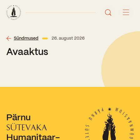
Avaleht
Sündmused
26. august 2026
Avaaktus
Uudised
Sündmused
Õppetöö
Koolist
Perioodõpe
Pärnu
Sisseastumisinfo
Õppesuunad
Ajalugu
SÜTEVAKA
Kontaktid
Humanitaar-
Tunniplaan
Õpilased