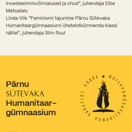
Sisseastumiskatsed
Investeerimisvõimalused ja ohud”, juhendaja Elbe
Eksamid ja arvestused
Metsatalu
Töötajad
In English
Miks Sütevaka?
Linda Viik “Feminismi tajumine Pärnu Sütevaka
Õppesisu ülekandmine
Vilistlased
Humanitaargümnaasiumi üheteistkümnenda klassi
Stipendiumid
Stuudium
Videod
Galeriid
Aastatöö
näitel”, juhendaja Siim Ruul
Medalid
Õppemaksusoodustused
Loovtöö
Kooli aumärgid
Konsultatsioonid
Nõukogu ja õppenõukogu
Olümpiaadid
Dokumendid
Rahvusvahelised projektid
Pärnu
Koolituskeskus
SÜTEVAKA
Õppemaks
Humanitaar-
Raamatukogu
gümnaasium
Huvitegevus
Järelevalve