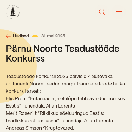
Avaleht
Uudised
31. mai 2025
Pärnu Noorte Teadustööde
Uudised
Konkurss
Sündmused
Teadustööde konkursil 2025 pälvisid 4 Sütevaka
Õppetöö
abiturienti Noore Teaduri märgi. Parimate tööde hulka
konkursil arvati:
Koolist
Elis Prunt “Eutanaasia ja elulõpu tahteavaldus homses
Perioodõpe
Eestis”, juhendaja Allan Lorents
Sisseastumisinfo
Merit Roseniit “Riiklikud sõeluuringud Eestis:
Õppesuunad
Ajalugu
teadlikkusest osaluseni”, juhendaja Allan Lorents
Kontaktid
Andreas Simson “Krüptovarad.
Tunniplaan
Õpilased