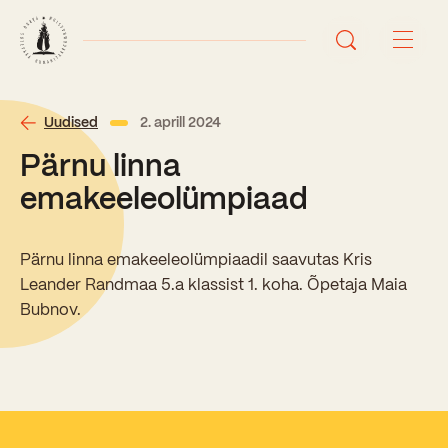
Avaleht
Uudised
2. aprill 2024
Pärnu linna
Uudised
emakeeleolümpiaad
Sündmused
Pärnu linna emakeeleolümpiaadil saavutas Kris
Õppetöö
Leander Randmaa 5.a klassist 1. koha. Õpetaja Maia
Bubnov.
Koolist
Perioodõpe
Sisseastumisinfo
Õppesuunad
Ajalugu
Kontaktid
Tunniplaan
Õpilased