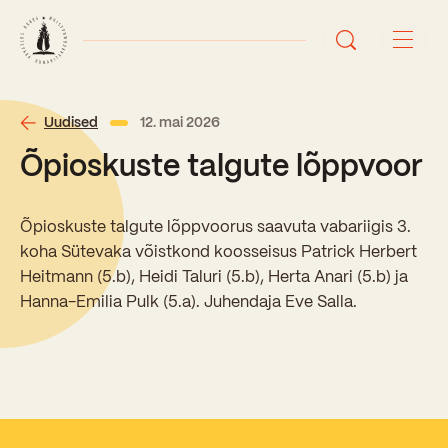
Avaleht
Uudised
12. mai 2026
Õpioskuste talgute lõppvoor
Uudised
Sündmused
Õpioskuste talgute lõppvoorus saavuta vabariigis 3.
koha Sütevaka võistkond koosseisus Patrick Herbert
Õppetöö
Heitmann (5.b), Heidi Taluri (5.b), Herta Anari (5.b) ja
Hanna-Emilia Pulk (5.a). Juhendaja Eve Salla.
Koolist
Perioodõpe
Sisseastumisinfo
Õppesuunad
Ajalugu
Kontaktid
Tunniplaan
Õpilased