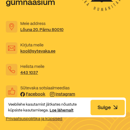
gümnaasium
Kooliõde ja koolipsühholoogid
Meie address
Lõuna 20, Pärnu 80010
Kirjuta meile
kool@sytevaka.ee
Helista meile
443 1037
Sütevaka sotsiaalmeedias
Facebook
Instagram
Veebilehe kasutamist jätkates nõustute
Sulge
küpsiste kasutamisega.
Loe lähemalt
Privaatsuspoliitika ja küpsised