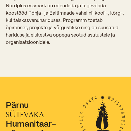
Sisseastumiskatsed
Nordplus eesmärk on edendada ja tugevdada
Eksamid ja arvestused
Töötajad
koostööd Põhja- ja Baltimaade vahel nii kooli-, kõrg-,
In English
Miks Sütevaka?
Õppesisu ülekandmine
kui täiskasvanuhariduses. Programm toetab
Vilistlased
Stipendiumid
õpirännet, projekte ja võrgustikke ning on suunatud
Stuudium
Videod
Galeriid
Aastatöö
hariduse ja elukestva õppega seotud asutustele ja
Medalid
Õppemaksusoodustused
organisatsioonidele.
Loovtöö
Kooli aumärgid
Konsultatsioonid
Nõukogu ja õppenõukogu
Olümpiaadid
Dokumendid
Rahvusvahelised projektid
Koolituskeskus
Õppemaks
Pärnu
Raamatukogu
SÜTEVAKA
Huvitegevus
Humanitaar-
Järelevalve