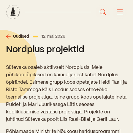
Avaleht
Uudised
12. mai 2026
Nordplus projektid
Uudised
Sündmused
Sütevaka osaleb aktiivselt Nordplusis! Meie
põhikooliõpilased on käinud järjest kahel Nordplus
Õppetöö
õpirändel. Esimene grupp koos õpetajate Heidi Taali ja
Risto Tammega käis Leedus seoses etno+öko
Koolist
teemalise projektiga, teine grupp koos õpetajate Ineta
Puideti ja Mari Juurikasega Lätis seoses
Perioodõpe
koolikiusamise vastase projektiga. Projekte on
Sisseastumisinfo
Õppesuunad
juhtinud Sütevaka poolt Liis Raal-Bilal ja Gerli Laur.
Ajalugu
Kontaktid
Tunniplaan
Põhjamaade Ministrite Nõukogu haridusprogrammi
Õpilased