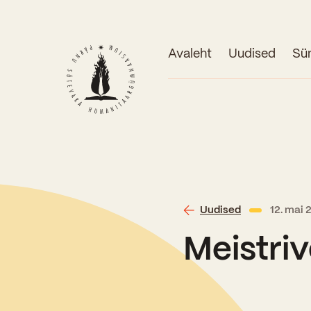
Avaleht
Uudised
Sü
Uudised
12. mai
Meistriv