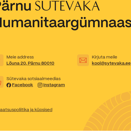
Pärnu
SÜTEVAKA
Kooliõde ja koolipsühholoogid
Humanitaargümnaa
Meie address
Kirjuta meile
Lõuna 20, Pärnu 80010
kool@sytevaka.ee
Sütevaka sotsiaalmeedias
Facebook
Instagram
aatsuspoliitika ja küpsised