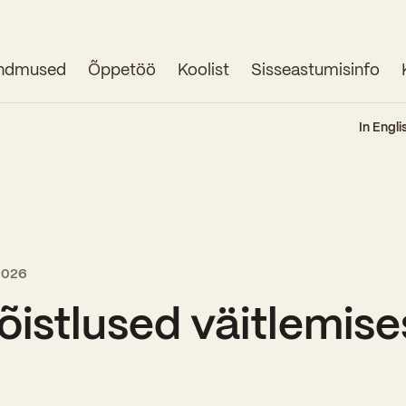
ndmused
Õppetöö
Koolist
Sisseastumisinfo
Avaleht
In Engli
Uudised
Sündmused
Õppetöö
 2026
Koolist
õistlused väitlemise
Perioodõpe
Sisseastumisinfo
Õppesuunad
Ajalugu
Kontaktid
Tunniplaan
Õpilased