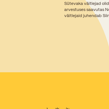
Sütevaka väitlejad olid
arvestuses saavutas No
väitlejaid juhendab Sii