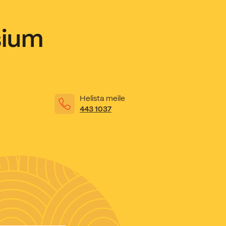
sium
Helista meile
443 1037