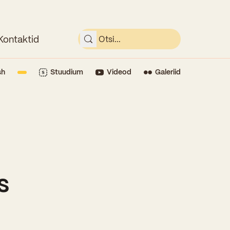
Kontaktid
sh
Stuudium
Videod
Galeriid
s