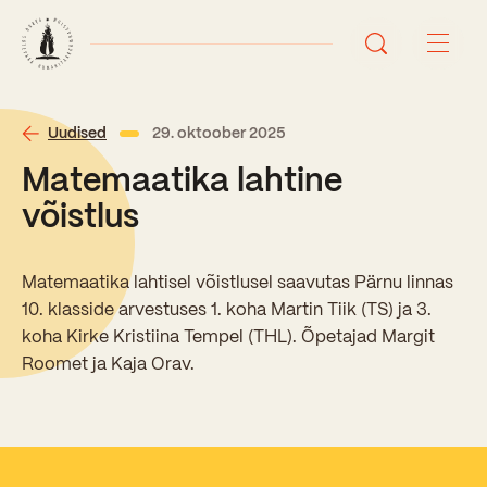
Avaleht
Uudised
29. oktoober 2025
Matemaatika lahtine
Uudised
võistlus
Sündmused
Matemaatika lahtisel võistlusel saavutas Pärnu linnas
Õppetöö
10. klasside arvestuses 1. koha Martin Tiik (TS) ja 3.
koha Kirke Kristiina Tempel (THL). Õpetajad Margit
Koolist
Roomet ja Kaja Orav.
Perioodõpe
Sisseastumisinfo
Õppesuunad
Ajalugu
Kontaktid
Tunniplaan
Õpilased