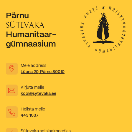
Kooliõde ja koolipsühholoogid
Pärnu
SÜTEVAKA
Humanitaar-
gümnaasium
Meie address
Lõuna 20, Pärnu 80010
Kirjuta meile
kool@sytevaka.ee
Helista meile
443 1037
Sütevaka sotsiaalmeedias