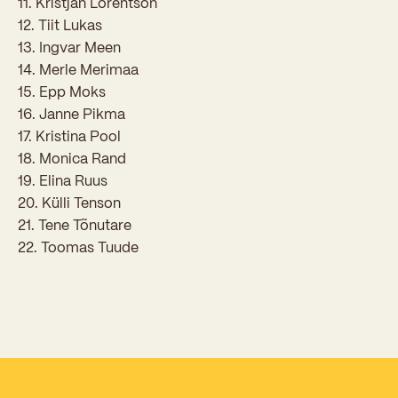
11. Kristjan Lorentson
Sisseastumiskatsed
Eksamid ja arvestused
12. Tiit Lukas
Töötajad
In English
Miks Sütevaka?
13. Ingvar Meen
Õppesisu ülekandmine
14. Merle Merimaa
Vilistlased
Stipendiumid
15. Epp Moks
Stuudium
Videod
Galeriid
Aastatöö
Medalid
16. Janne Pikma
Õppemaksusoodustused
Loovtöö
17. Kristina Pool
Kooli aumärgid
18. Monica Rand
Konsultatsioonid
Nõukogu ja õppenõukogu
19. Elina Ruus
20. Külli Tenson
Olümpiaadid
Dokumendid
21. Tene Tõnutare
Rahvusvahelised projektid
22. Toomas Tuude
Koolituskeskus
Õppemaks
Raamatukogu
Huvitegevus
Järelevalve