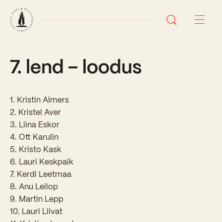
7. lend – loodus
Avaleht
Uudised
1. Kristin Almers
Sündmused
2. Kristel Aver
3. Liina Eskor
Õppetöö
4. Ott Karulin
5. Kristo Kask
Koolist
6. Lauri Keskpaik
7. Kerdi Leetmaa
Perioodõpe
8. Anu Leilop
Sisseastumisinfo
Õppesuunad
9. Martin Lepp
Ajalugu
10. Lauri Liivat
Kontaktid
Tunniplaan
Õpilased