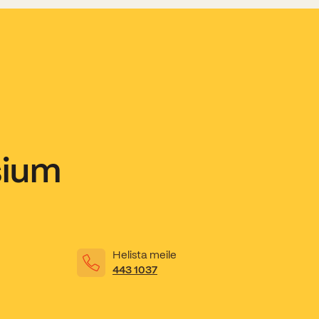
sium
Helista meile
443 1037