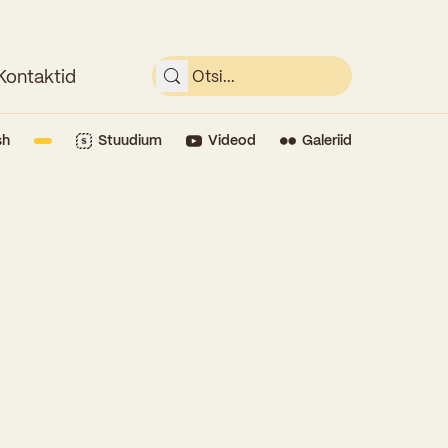
Kontaktid
sh
Stuudium
Videod
Galeriid