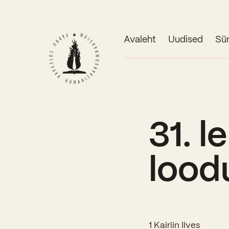
Avaleht
Uudised
Sü
31. l
lood
1 Kairiin Ilves