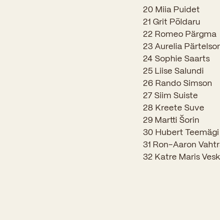
20 Miia Puidet
21 Grit Põldaru
22 Romeo Pärgma
23 Aurelia Pärtelso
24 Sophie Saarts
25 Liise Salundi
26 Rando Simson
27 Siim Suiste
28 Kreete Suve
29 Martti Šorin
30 Hubert Teemägi
31 Ron-Aaron Vaht
32 Katre Maris Ves