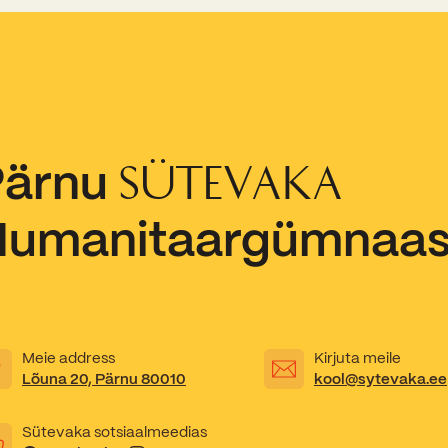
Pärnu
SÜTEVAKA
Humanitaargümnaa
Meie address
Kirjuta meile
Lõuna 20, Pärnu 80010
kool@sytevaka.ee
Sütevaka sotsiaalmeedias