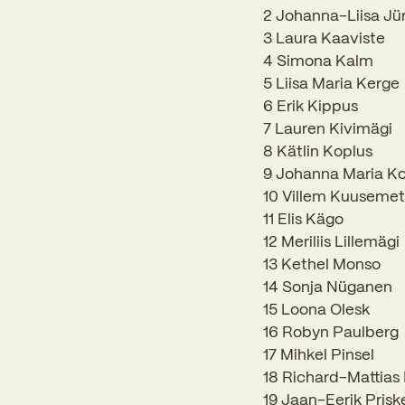
2 Johanna-Liisa Jü
3 Laura Kaaviste
4 Simona Kalm
5 Liisa Maria Kerge
6 Erik Kippus
7 Lauren Kivimägi
8 Kätlin Koplus
9 Johanna Maria K
10 Villem Kuusemet
11 Elis Kägo
12 Meriliis Lillemägi
13 Kethel Monso
14 Sonja Nüganen
15 Loona Olesk
16 Robyn Paulberg
17 Mihkel Pinsel
18 Richard-Mattias 
19 Jaan-Eerik Prisk