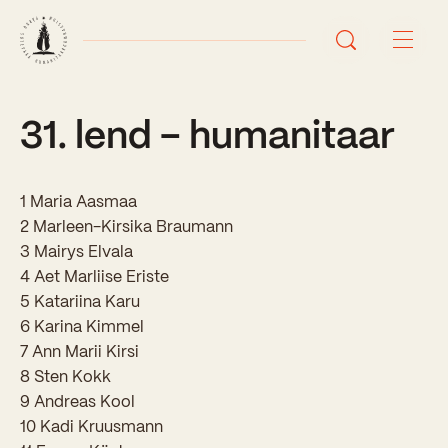
31. lend – humanitaar
Avaleht
Uudised
1 Maria Aasmaa
Sündmused
2 Marleen-Kirsika Braumann
3 Mairys Elvala
Õppetöö
4 Aet Marliise Eriste
5 Katariina Karu
Koolist
6 Karina Kimmel
7 Ann Marii Kirsi
Perioodõpe
8 Sten Kokk
Sisseastumisinfo
Õppesuunad
9 Andreas Kool
Ajalugu
10 Kadi Kruusmann
Kontaktid
Tunniplaan
Õpilased