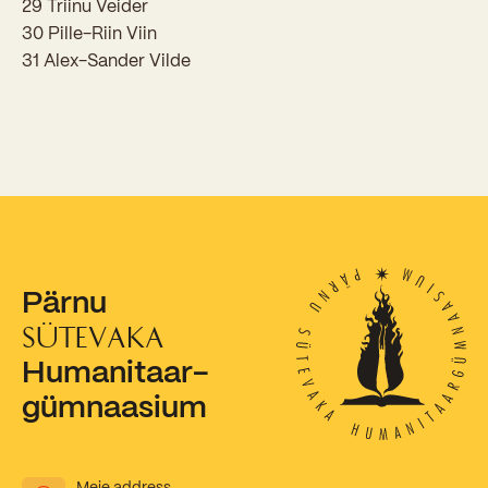
29 Triinu Veider
30 Pille-Riin Viin
Kooliõde ja koolipsühholoogid
31 Alex-Sander Vilde
Pärnu
SÜTEVAKA
Humanitaar-
gümnaasium
Meie address