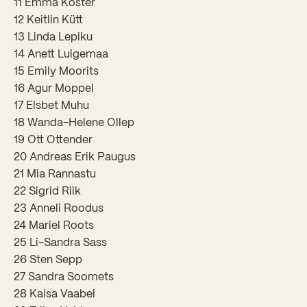
11 Emma Köster
Sisseastumiskatsed
Eksamid ja arvestused
12 Keitlin Kütt
Töötajad
In English
Miks Sütevaka?
13 Linda Lepiku
Õppesisu ülekandmine
14 Anett Luigemaa
Vilistlased
Stipendiumid
15 Emily Moorits
Stuudium
Videod
Galeriid
Aastatöö
Medalid
16 Agur Moppel
Õppemaksusoodustused
Loovtöö
17 Elsbet Muhu
Kooli aumärgid
18 Wanda-Helene Ollep
Konsultatsioonid
Nõukogu ja õppenõukogu
19 Ott Ottender
20 Andreas Erik Paugus
Olümpiaadid
Dokumendid
21 Mia Rannastu
Rahvusvahelised projektid
22 Sigrid Riik
Koolituskeskus
23 Anneli Roodus
Õppemaks
24 Mariel Roots
25 Li-Sandra Sass
Raamatukogu
26 Sten Sepp
27 Sandra Soomets
Huvitegevus
28 Kaisa Vaabel
Järelevalve