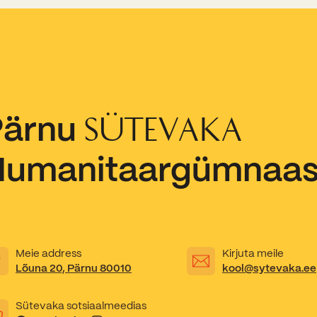
Pärnu
SÜTEVAKA
Humanitaargümnaa
Meie address
Kirjuta meile
Lõuna 20, Pärnu 80010
kool@sytevaka.ee
Sütevaka sotsiaalmeedias