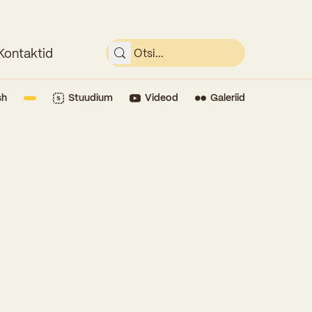
Kontaktid
sh
Stuudium
Videod
Galeriid