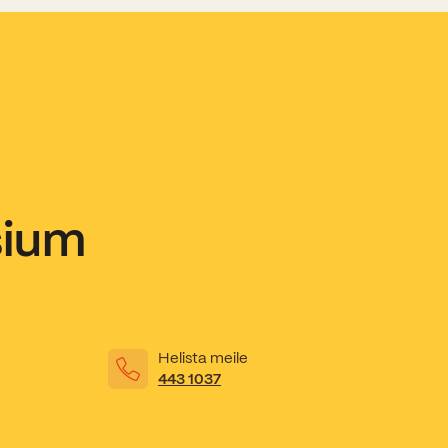
sium
Helista meile
443 1037