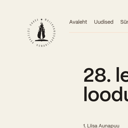
Avaleht
Uudised
Sü
28. l
lood
1. Liisa Aunapuu