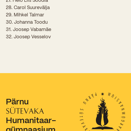
27. Helo Liis Soodla
28. Carol Suurevälja
Kooliõde ja koolipsühholoogid
29. Mihkel Talmar
30. Johanna Toodu
31. Joosep Vabamäe
32. Joosep Vesselov
Pärnu
SÜTEVAKA
Humanitaar-
gümnaasium