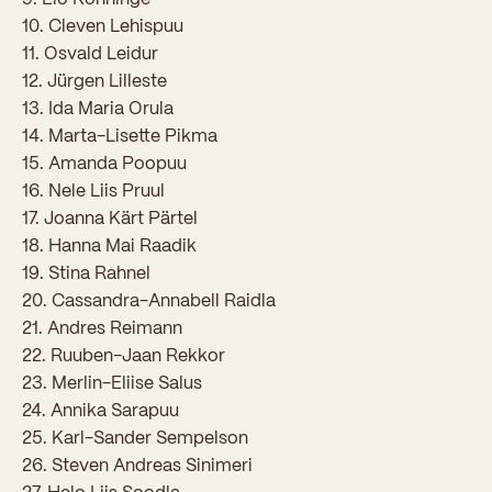
Sisseastumiskatsed
10. Cleven Lehispuu
Eksamid ja arvestused
Töötajad
In English
Miks Sütevaka?
11. Osvald Leidur
Õppesisu ülekandmine
12. Jürgen Lilleste
Vilistlased
Stipendiumid
13. Ida Maria Orula
Stuudium
Videod
Galeriid
Aastatöö
Medalid
14. Marta-Lisette Pikma
Õppemaksusoodustused
15. Amanda Poopuu
Loovtöö
Kooli aumärgid
16. Nele Liis Pruul
Konsultatsioonid
17. Joanna Kärt Pärtel
Nõukogu ja õppenõukogu
18. Hanna Mai Raadik
Olümpiaadid
Dokumendid
19. Stina Rahnel
20. Cassandra-Annabell Raidla
Rahvusvahelised projektid
Koolituskeskus
21. Andres Reimann
22. Ruuben-Jaan Rekkor
Õppemaks
23. Merlin-Eliise Salus
Raamatukogu
24. Annika Sarapuu
25. Karl-Sander Sempelson
Huvitegevus
26. Steven Andreas Sinimeri
Järelevalve