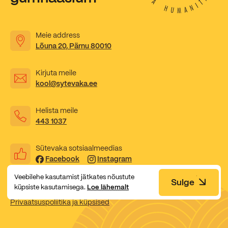
Meie address
Lõuna 20, Pärnu 80010
Kirjuta meile
kool@sytevaka.ee
Helista meile
443 1037
Sütevaka sotsiaalmeedias
Facebook
Instagram
Veebilehe kasutamist jätkates nõustute
Sulge
küpsiste kasutamisega.
Loe lähemalt
Privaatsuspoliitika ja küpsised