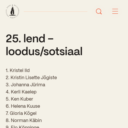
25. lend –
Avaleht
loodus/sotsiaal
Uudised
Sündmused
1. Kristel Ild
2. Kristin Lisette Jõgiste
Õppetöö
3. Johanna Jürima
4. Kerli Kaelep
Koolist
5. Ken Kuber
Perioodõpe
6. Helena Kuuse
Sisseastumisinfo
Õppesuunad
7. Gloria Kõgel
Ajalugu
8. Norman Käbin
Kontaktid
Tunniplaan
Õpilased
9. Elo Könninge