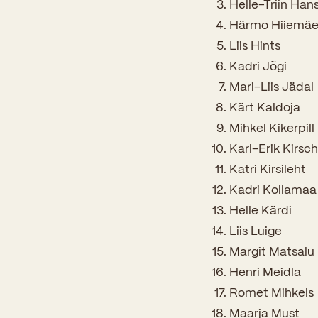
Helle-Triin Ha
Härmo Hiiemä
Liis Hints
Kadri Jõgi
Mari-Liis Jädal
Kärt Kaldoja
Mihkel Kikerpill
Karl-Erik Kirs
Katri Kirsileht
Kadri Kollamaa
Helle Kärdi
Liis Luige
Margit Matsalu
Henri Meidla
Romet Mihkels
Maarja Must