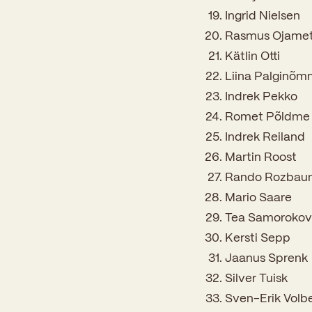
Ingrid Nielsen
Rasmus Ojame
Kätlin Otti
Liina Palginõ
Indrek Pekko
Romet Põldme
Indrek Reiland
Martin Roost
Rando Rozbau
Mario Saare
Tea Samorokov
Kersti Sepp
Jaanus Sprenk
Silver Tuisk
Sven-Erik Volb