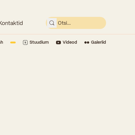
Kontaktid
sh
Stuudium
Videod
Galeriid