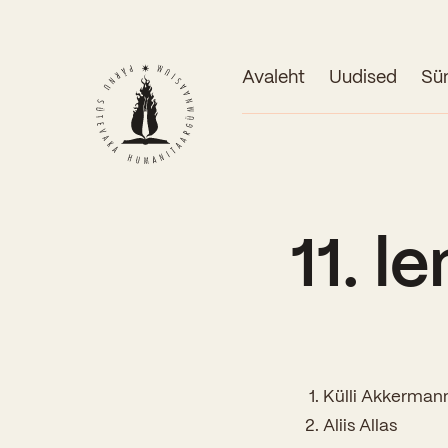
Avaleht
Uudised
Sü
11. l
Külli Akkerman
Aliis Allas