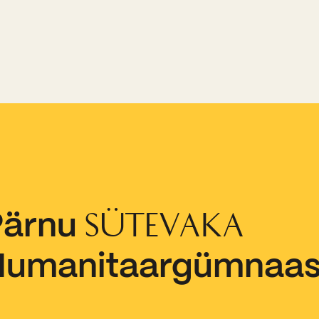
Pärnu
SÜTEVAKA
Humanitaargümnaa