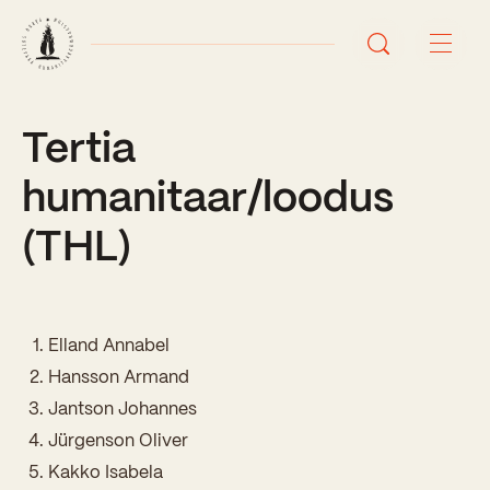
Tertia
Avaleht
humanitaar/loodus
Uudised
(THL)
Sündmused
Õppetöö
Elland Annabel
Koolist
Hansson Armand
Perioodõpe
Jantson Johannes
Sisseastumisinfo
Õppesuunad
Jürgenson Oliver
Ajalugu
Kontaktid
Kakko Isabela
Tunniplaan
Õpilased