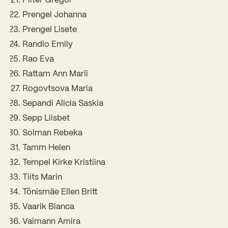
Prengel Johanna
Kooliõde ja koolipsühholoogid
Prengel Lisete
Randlo Emily
Rao Eva
Rattam Ann Marii
Rogovtsova Maria
Sepandi Alicia Saskia
Sepp Liisbet
Solman Rebeka
Tamm Helen
Tempel Kirke Kristiina
Tiits Marin
Tõnismäe Ellen Britt
Vaarik Bianca
Vaimann Amira