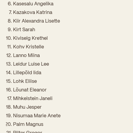
Sisseastumiskatsed
Kasesalu Angelika
Eksamid ja arvestused
Töötajad
Kazakova Katrina
In English
Miks Sütevaka?
Õppesisu ülekandmine
Kiir Alexandra Lisette
Vilistlased
Stipendiumid
Kirt Sarah
Stuudium
Videod
Galeriid
Aastatöö
Medalid
Kiviselg Krethel
Õppemaksusoodustused
Loovtöö
Kohv Kristelle
Kooli aumärgid
Lanno Miina
Konsultatsioonid
Nõukogu ja õppenõukogu
Leidur Luise Lee
Olümpiaadid
Dokumendid
Lillepõld Iida
Lohk Eliise
Rahvusvahelised projektid
Koolituskeskus
Lõunat Eleanor
Õppemaks
Mihkelstein Janeli
Muhu Jesper
Raamatukogu
Nisumaa Marie Anete
Huvitegevus
Palm Magnus
Pilter Gregor
Järelevalve