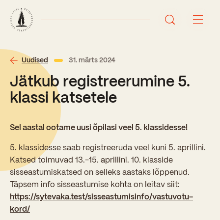
Avaleht
Uudised
31. märts 2024
Jätkub registreerumine 5.
Uudised
klassi katsetele
Sündmused
Sel aastal ootame uusi õpilasi veel 5. klassidesse!
Õppetöö
5. klassidesse saab registreeruda veel kuni 5. aprillini.
Katsed toimuvad 13.-15. aprillini. 10. klasside
Koolist
sisseastumiskatsed on selleks aastaks lõppenud.
Perioodõpe
Täpsem info sisseastumise kohta on leitav siit:
Sisseastumisinfo
Õppesuunad
https://sytevaka.test/sisseastumisinfo/vastuvotu-
Ajalugu
kord/
Kontaktid
Tunniplaan
Õpilased