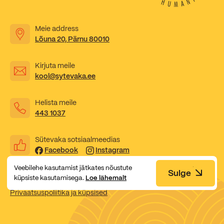
Kooliõde ja koolipsühholoogid
Meie address
Lõuna 20, Pärnu 80010
Kirjuta meile
kool@sytevaka.ee
Helista meile
443 1037
Sütevaka sotsiaalmeedias
Facebook
Instagram
Veebilehe kasutamist jätkates nõustute
Sulge
küpsiste kasutamisega.
Loe lähemalt
Privaatsuspoliitika ja küpsised