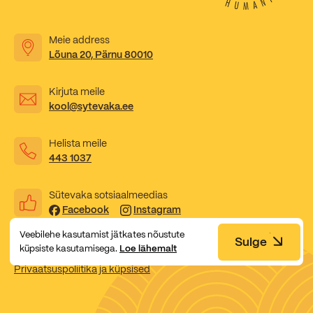
Kooliõde ja koolipsühholoogid
Meie address
Lõuna 20, Pärnu 80010
Kirjuta meile
kool@sytevaka.ee
Helista meile
443 1037
Sütevaka sotsiaalmeedias
Facebook
Instagram
Veebilehe kasutamist jätkates nõustute
Sulge
küpsiste kasutamisega.
Loe lähemalt
Privaatsuspoliitika ja küpsised