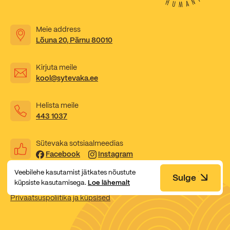
Kooliõde ja koolipsühholoogid
Meie address
Lõuna 20, Pärnu 80010
Kirjuta meile
kool@sytevaka.ee
Helista meile
443 1037
Sütevaka sotsiaalmeedias
Facebook
Instagram
Veebilehe kasutamist jätkates nõustute
Sulge
küpsiste kasutamisega.
Loe lähemalt
Privaatsuspoliitika ja küpsised