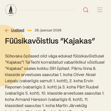
Avaleht
Uudised
28. jaanuar 2026
Füüsikavõistlus “Kajakas”
Uudised
Sündmused
Sütevaka õpilased olid väga edukad füüsikavõistlusel
“Kajakas”! TalTechi korraldatud vabariiklikul võistlusel
Õppetöö
“Kajakas” osales kokku 391 õpilast. Pärnu linna 8.
klasside arvestuses saavutas 1. koha Oliver Aksel
Koolist
Leipalu (vabariigis samuti 1. koht!), 2. koha Ervin
Reponen (vabariigis 3. koht) ja 3. koha Pärt Ruubel
Perioodõpe
(vabariigis 5. koht). 10. klasside arvestuses saavutas 1.
Sisseastumisinfo
Õppesuunad
koha Armand Hansson (vabariigis 6. koht). 11.
Ajalugu
klassidest saavutas 1. koha Martin Järvekülg
Kontaktid
Tunniplaan
Õpilased