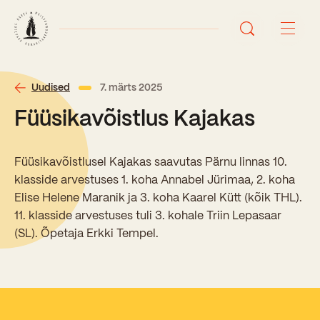
Avaleht
Uudised
7. märts 2025
Füüsikavõistlus Kajakas
Uudised
Sündmused
Füüsikavõistlusel Kajakas saavutas Pärnu linnas 10.
klasside arvestuses 1. koha Annabel Jürimaa, 2. koha
Õppetöö
Elise Helene Maranik ja 3. koha Kaarel Kütt (kõik THL).
11. klasside arvestuses tuli 3. kohale Triin Lepasaar
Koolist
(SL). Õpetaja Erkki Tempel.
Perioodõpe
Sisseastumisinfo
Õppesuunad
Ajalugu
Kontaktid
Tunniplaan
Õpilased