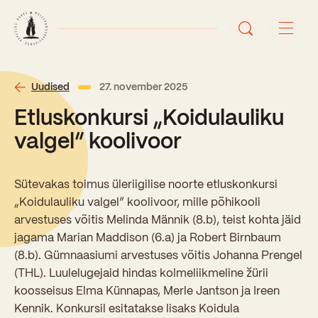
Avaleht
Uudised
27. november 2025
Etluskonkursi „Koidulauliku
Uudised
valgel” koolivoor
Sündmused
Sütevakas toimus üleriigilise noorte etluskonkursi
Õppetöö
„Koidulauliku valgel” koolivoor, mille põhikooli
arvestuses võitis Melinda Männik (8.b), teist kohta jäid
Koolist
jagama Marian Maddison (6.a) ja Robert Birnbaum
Perioodõpe
(8.b). Gümnaasiumi arvestuses võitis Johanna Prengel
Sisseastumisinfo
(THL). Luulelugejaid hindas kolmeliikmeline žürii
Õppesuunad
Ajalugu
koosseisus Elma Künnapas, Merle Jantson ja Ireen
Kontaktid
Kennik. Konkursil esitatakse lisaks Koidula
Tunniplaan
Õpilased