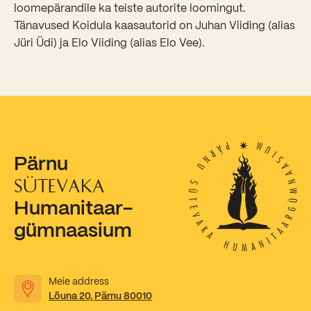
Sisseastumiskatsed
loomepärandile ka teiste autorite loomingut.
Eksamid ja arvestused
Tänavused Koidula kaasautorid on Juhan Viiding (alias
Töötajad
In English
Miks Sütevaka?
Jüri Üdi) ja Elo Viiding (alias Elo Vee).
Õppesisu ülekandmine
Vilistlased
Stipendiumid
Stuudium
Videod
Galeriid
Aastatöö
Medalid
Õppemaksusoodustused
Loovtöö
Kooli aumärgid
Konsultatsioonid
Nõukogu ja õppenõukogu
Pärnu
Olümpiaadid
Dokumendid
SÜTEVAKA
Rahvusvahelised projektid
Koolituskeskus
Humanitaar-
gümnaasium
Õppemaks
Raamatukogu
Meie address
Huvitegevus
Lõuna 20, Pärnu 80010
Järelevalve