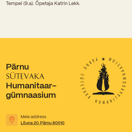
Sisseastumiskatsed
Tempel (9.a). Õpetaja Katrin Lekk.
Eksamid ja arvestused
Töötajad
In English
Miks Sütevaka?
Õppesisu ülekandmine
Vilistlased
Stipendiumid
Stuudium
Videod
Galeriid
Aastatöö
Medalid
Õppemaksusoodustused
Loovtöö
Kooli aumärgid
Konsultatsioonid
Nõukogu ja õppenõukogu
Pärnu
Olümpiaadid
Dokumendid
SÜTEVAKA
Rahvusvahelised projektid
Humanitaar-
Koolituskeskus
gümnaasium
Õppemaks
Raamatukogu
Meie address
Huvitegevus
Lõuna 20, Pärnu 80010
Järelevalve