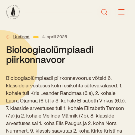
Avaleht
Uudised
4. aprill 2025
Bioloogiaolümpiaadi
Uudised
piirkonnavoor
Sündmused
Bioloogiaolümpiaadi piirkonnavoorus võtsid 6.
Õppetöö
klasside arvestuses kolm esikohta sütevakalased: 1.
kohale tuli Kris Leander Randmaa (6.a), 2. kohale
Koolist
Laura Ojamaa (6.b) ja 3. kohale Elisabeth Virkus (6.b).
Perioodõpe
7. klasside arvestuses tuli 1. kohale Elizabeth Tamson
Sisseastumisinfo
(7.a) ja 2. kohale Melinda Männik (7.b). 8. klasside
Õppesuunad
Ajalugu
arvestuses sai 1. koha Elis Paugus ja 2. koha Nora
Kontaktid
Nummert. 9. klassis saavutas 2. koha Kirke Kristiina
Tunniplaan
Õpilased