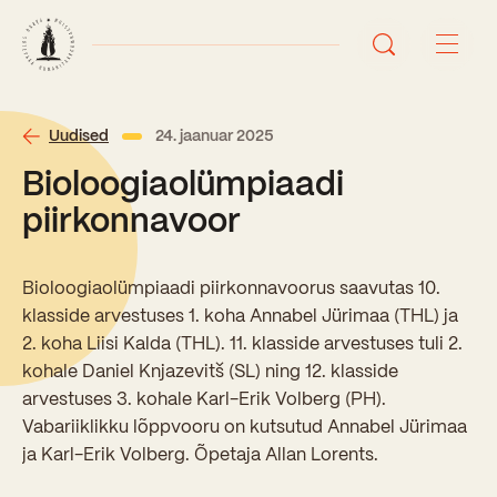
Avaleht
Uudised
24. jaanuar 2025
Bioloogiaolümpiaadi
Uudised
piirkonnavoor
Sündmused
Bioloogiaolümpiaadi piirkonnavoorus saavutas 10.
Õppetöö
klasside arvestuses 1. koha Annabel Jürimaa (THL) ja
2. koha Liisi Kalda (THL). 11. klasside arvestuses tuli 2.
Koolist
kohale Daniel Knjazevitš (SL) ning 12. klasside
Perioodõpe
arvestuses 3. kohale Karl-Erik Volberg (PH).
Sisseastumisinfo
Vabariiklikku lõppvooru on kutsutud Annabel Jürimaa
Õppesuunad
Ajalugu
ja Karl-Erik Volberg. Õpetaja Allan Lorents.
Kontaktid
Tunniplaan
Õpilased